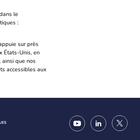
dans le
iques :
’appuie sur près
x États-Unis, en
 ainsi que nos
ts accessibles aux
UES